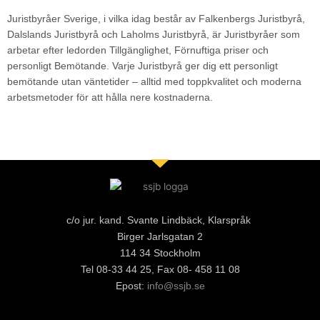
Juristbyråer Sverige, i vilka idag består av Falkenbergs Juristbyrå,
Dalslands Juristbyrå och Laholms Juristbyrå, är Juristbyråer som
arbetar efter ledorden Tillgänglighet, Förnuftiga priser och
personligt Bemötande. Varje Juristbyrå ger dig ett personligt
bemötande utan väntetider – alltid med toppkvalitet och moderna
arbetsmetoder för att hålla nere kostnaderna.
c/o jur. kand. Svante Lindbäck, Klarspråk
Birger Jarlsgatan 2
114 34 Stockholm
Tel 08-33 44 25, Fax 08- 458 11 08
Epost:
info@ssjb.se