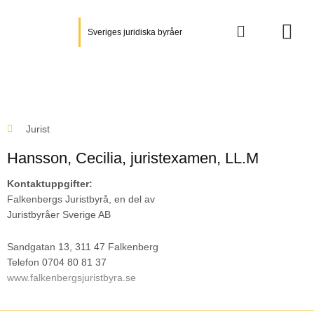
Hoppa
till
Sveriges juridiska byråer
innehåll
Jurist
Hansson, Cecilia
, juristexamen, LL.M
Kontaktuppgifter:
Falkenbergs Juristbyrå, en del av
Juristbyråer Sverige AB
Sandgatan 13, 311 47 Falkenberg
Telefon 0704 80 81 37
www.falkenbergsjuristbyra.se