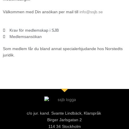
Välkommen med Din ansökan per mail till
info@ssjb.se
Krav för medlemskap i SJB
Medlemsansökan
Som medlem får du bland annat specialerbjudande hos Norstedts
juridik.
c/o jur. kand. Svante Lindbäck, Klarspråk
Birger Jarlsgatan 2
114 34 Stockholm