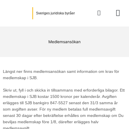
Hoppa
till
Sveriges juridiska byråer
innehåll
Medlemsansökan
Längst ner finns medlemsansökan samt information om krav för
medlemskap i SJB.
Skriv ut, fyll i och skicka in tillsammans med erforderliga bilagor. Ett
medlemskap i SJB kostar 1500 kronor per kalenderår. Avgiften
erlägges till SJB bankgiro 847-5527 senast den 31/3 samma år
som avgiften avser. För ny medlem betalas full medlemsavgift
senast 30 dagar efter bekräftelse erhålles om medlemskap om Du
beviljas medlemskap före 1/8, därefter erlägges halv
medlemsavgift.