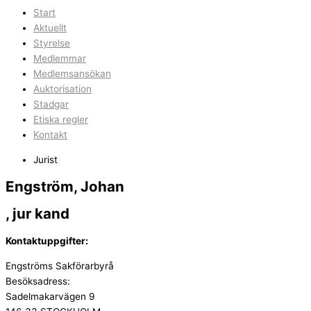
Start
Aktuellt
Styrelse
Medlemmar
Medlemsansökan
Auktorisation
Stadgar
Etiska regler
Kontakt
Jurist
Engström, Johan
, jur kand
Kontaktuppgifter:
Engströms Sakförarbyrå
Besöksadress:
Sadelmakarvägen 9