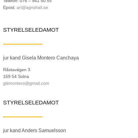
Telefon: 076 – 941 50 55
Epost:
ari@agnshali.se
STYRELSELEDAMOT
jur kand Gisela Montero Canchaya
Råstavägen 3
169 54 Solna
glsmontero@gmail.com
STYRELSELEDAMOT
jur kand Anders Samuelsson