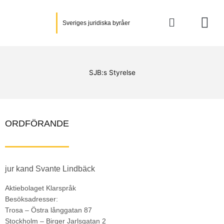
Hoppa
till
Sveriges juridiska byråer
innehåll
SJB:s Styrelse
ORDFÖRANDE
jur kand Svante Lindbäck
Aktiebolaget Klarspråk
Besöksadresser:
Trosa – Östra långgatan 87
Stockholm – Birger Jarlsgatan 2