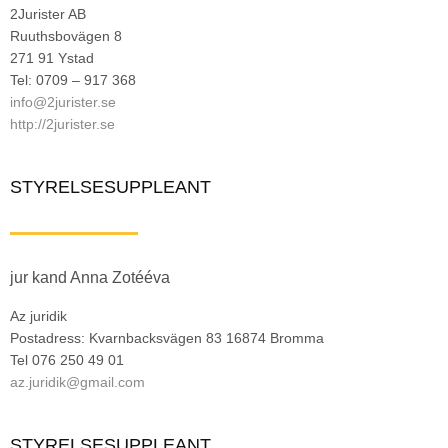
2Jurister AB
Ruuthsbovägen 8
271 91 Ystad
Tel: 0709 – 917 368
info@2jurister.se
http://2jurister.se
STYRELSESUPPLEANT
jur kand Anna Zotééva
Az juridik
Postadress: Kvarnbacksvägen 83 16874 Bromma
Tel 076 250 49 01
az.juridik@gmail.com
STYRELSESUPPLEANT