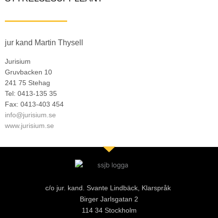
jur kand Martin Thysell
Jurisium
Gruvbacken 10
241 75 Stehag
Tel: 0413-135 35
Fax: 0413-403 454
info@jurisium.se
www.jurisium.se
c/o jur. kand. Svante Lindbäck, Klarspråk
Birger Jarlsgatan 2
114 34 Stockholm