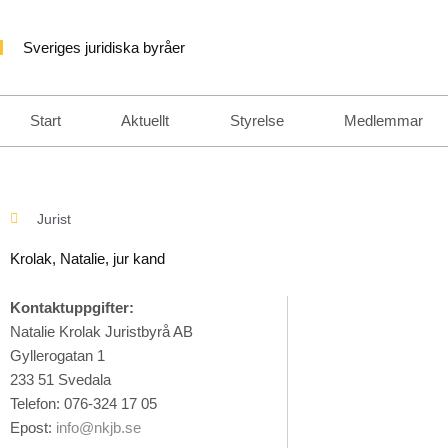
Hoppa
till
Sveriges juridiska byråer
innehåll
Start
Aktuellt
Styrelse
Medlemmar
Jurist
Krolak, Natalie
, jur kand
Kontaktuppgifter:
Natalie Krolak Juristbyrå AB
Gyllerogatan 1
233 51 Svedala
Telefon: 076-324 17 05
Epost:
info@nkjb.se