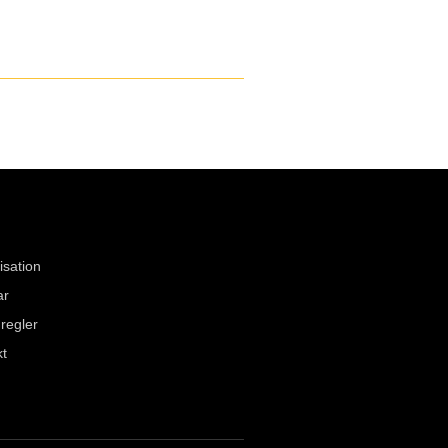
isation
ar
 regler
kt