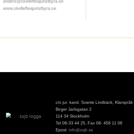
anders@skellefteajuristbyra.se
www.skellefteajuristbyra.se
c/o jur. kand. Svante Lindbäck, Klarspråk
Birger Jarlsgatan 2
114 34 Stockholm
Tel 08-33 44 25, Fax 08- 458 11 08
Epost:
info@ssjb.se