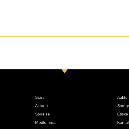
Start
Auktor
Aktuellt
Stadg
Styrelse
Etiska
Medlemmar
Konta