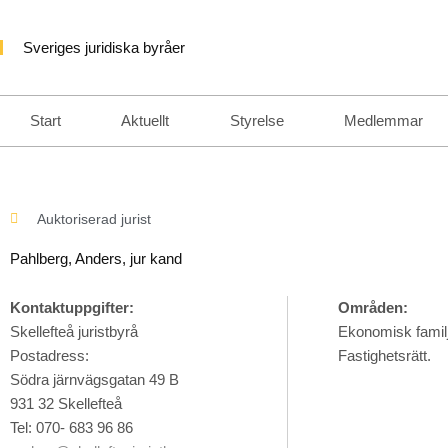
Hoppa
till
Sveriges juridiska byråer
innehåll
Start
Aktuellt
Styrelse
Medlemmar
Auktoriserad jurist
Pahlberg, Anders
, jur kand
Kontaktuppgifter:
Områden:
Skellefteå juristbyrå
Ekonomisk familj
Postadress:
Fastighetsrätt.
Södra järnvägsgatan 49 B
931 32 Skellefteå
Tel: 070- 683 96 86