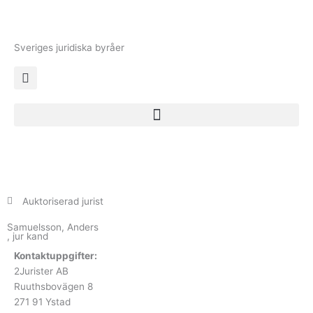
Hoppa
till
innehåll
Sveriges juridiska byråer
Auktoriserad jurist
Samuelsson, Anders
, jur kand
Kontaktuppgifter:
2Jurister AB
Ruuthsbovägen 8
271 91 Ystad