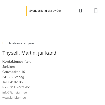
Hoppa
till
Sveriges juridiska byråer
innehåll
Auktoriserad jurist
Thysell, Martin
, jur kand
Kontaktuppgifter:
Jurisium
Gruvbacken 10
241 75 Stehag
Tel: 0413-135 35
Fax: 0413-403 454
info@jurisium.se
www.jurisium.se