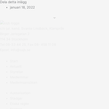
Dela detta inlägg
januari 18, 2022
c/o jur. kand. Svante Lindbäck, Klarspråk
Birger Jarlsgatan 2
114 34 Stockholm
Tel 08-33 44 25, Fax 08- 458 11 08
Epost:
info@ssjb.se
Start
Aktuellt
Styrelse
Medlemmar
Medlemsansökan
Auktorisation
Stadgar
Etiska regler
Kontakt