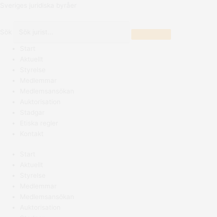
Hoppa
Sveriges juridiska byråer
till
innehåll
Sök
Start
Aktuellt
Styrelse
Medlemmar
Medlemsansökan
Auktorisation
Stadgar
Etiska regler
Kontakt
Start
Aktuellt
Styrelse
Medlemmar
Medlemsansökan
Auktorisation