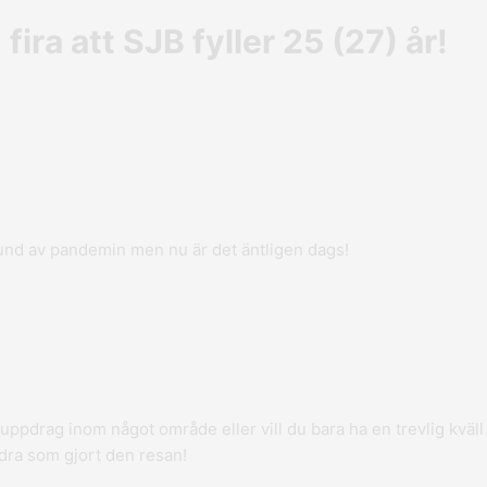
ra att SJB fyller 25 (27) år!
grund av pandemin men nu är det äntligen dags!
 uppdrag inom något område eller vill du bara ha en trevlig kväll
ndra som gjort den resan!