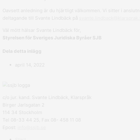
Oavsett anledning är du hjärtligt välkommen. Vi sitter i anslu
deltagande till Svante Lindbäck på
svante.lindback@klarsprak.
Väl mött hälsar Svante Lindbäck för,
Styrelsen för Sveriges Juridiska Byråer SJB
Dela detta inlägg
april 14, 2022
c/o jur. kand. Svante Lindbäck, Klarspråk
Birger Jarlsgatan 2
114 34 Stockholm
Tel 08-33 44 25, Fax 08- 458 11 08
Epost:
info@ssjb.se
Start