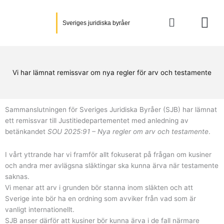
Hoppa
till
Sveriges juridiska byråer
innehåll
Vi har lämnat remissvar om nya regler för arv och testamente
Sammanslutningen för Sveriges Juridiska Byråer (SJB) har lämnat
ett remissvar till Justitiedepartementet med anledning av
betänkandet
SOU 2025:91 – Nya regler om arv och testamente
.
I vårt yttrande har vi framför allt fokuserat på frågan om kusiner
och andra mer avlägsna släktingar ska kunna ärva när testamente
saknas.
Vi menar att arv i grunden bör stanna inom släkten och att
Sverige inte bör ha en ordning som avviker från vad som är
vanligt internationellt.
SJB anser därför att kusiner bör kunna ärva i de fall närmare