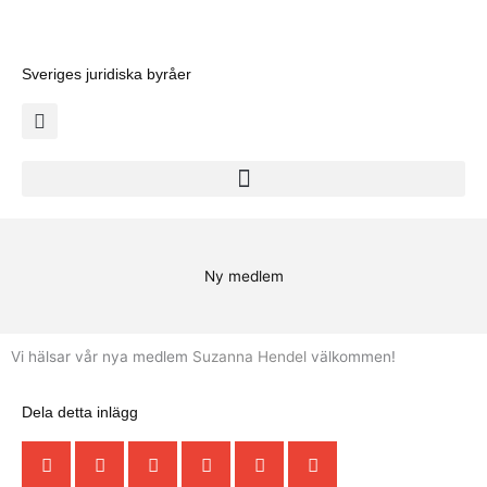
Hoppa
till
innehåll
Sveriges juridiska byråer
Ny medlem
Vi hälsar vår nya medlem
Suzanna Hendel
välkommen!
Dela detta inlägg