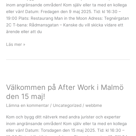
9
inom angränsande områden! Kom själv eller ta med en kollega
maj!
eller vän! Datum: Fredagen den 9 maj 2025. Tid: kl 16:30 –
19:00 Plats: Restaurang Man in the Moon Adress: Tegnérgatan
2C T-bana: Rådmansgatan – Kanske du vill skicka vidare ett
ärende eller att du
Läs mer »
Välkommen
på
Välkommen på After Work i Malmö
After
Work
den 15 maj!
i
Lämna en kommentar
/
Uncategorized
/
webbme
Malmö
den
Kom och bygg ditt nätverk med andra jurister och experter
15
inom angränsande områden! Kom själv eller ta med en kollega
maj!
eller vän! Datum: Torsdagen den 15 maj 2025. Tid: kl 16:30 –