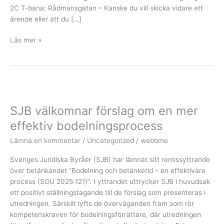
2C T-bana: Rådmansgatan – Kanske du vill skicka vidare ett
ärende eller att du […]
Läs mer »
SJB
välkomnar
SJB välkomnar förslag om en mer
förslag
om
effektiv bodelningsprocess
en
Lämna en kommentar
/
Uncategorized
/
webbme
mer
effektiv
Sveriges Juridiska Byråer (SJB) har lämnat sitt remissyttrande
bodelningsprocess
över betänkandet “Bodelning och betänketid – en effektivare
process (SOU 2025:121)”. I yttrandet uttrycker SJB i huvudsak
ett positivt ställningstagande till de förslag som presenteras i
utredningen. Särskilt lyfts de överväganden fram som rör
kompetenskraven för bodelningsförrättare, där utredningen