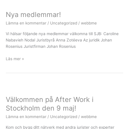
Nya
medlemmar!
Nya medlemmar!
Lämna en kommentar
/
Uncategorized
/
webbme
Vi hälsar följande nya medlemmar välkomna till SJB: Caroline
Nabavieh Nodal Juristbyrå Anna Zotéeva Az juridik Johan
Rosenius Juristfirman Johan Rosenius
Läs mer »
Välkommen
på
Välkommen på After Work i
After
Work
Stockholm den 9 maj!
i
Lämna en kommentar
/
Uncategorized
/
webbme
Stockholm
den
Kom och bygg ditt nätverk med andra jurister och experter