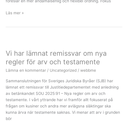
föreslår en mer ändamålsenlig och flexibel ordning. Fokus
Läs mer »
Vi
har
Vi har lämnat remissvar om nya
lämnat
remissvar
regler för arv och testamente
om
Lämna en kommentar
/
Uncategorized
/
webbme
nya
regler
Sammanslutningen för Sveriges Juridiska Byråer (SJB) har
för
lämnat ett remissvar till Justitiedepartementet med anledning
arv
av betänkandet SOU 2025:91 – Nya regler om arv och
och
testamente. I vårt yttrande har vi framför allt fokuserat på
testamente
frågan om kusiner och andra mer avlägsna släktingar ska
kunna ärva när testamente saknas. Vi menar att arv i grunden
bör