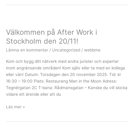
Välkommen
på
Välkommen på After Work i
After
Work
Stockholm den 20/11!
i
Lämna en kommentar
/
Uncategorized
/
webbme
Stockholm
den
Kom och bygg ditt nätverk med andra jurister och experter
20/11!
inom angränsande områden! Kom själv eller ta med en kollega
eller vän! Datum: Torsdagen den 20 november 2025. Tid: kl
16:30 – 19:00 Plats: Restaurang Man in the Moon Adress:
Tegnérgatan 2C T-bana: Rådmansgatan – Kanske du vill skicka
vidare ett ärende eller att du
Läs mer »