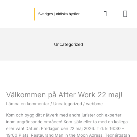
Hoppa
till
Sveriges juridiska byråer
innehåll
Uncategorized
Välkommen
på
Välkommen på After Work 22 maj!
After
Work
Lämna en kommentar
/
Uncategorized
/
webbme
22
maj!
Kom och bygg ditt nätverk med andra jurister och experter
inom angränsande områden! Kom själv eller ta med en kollega
eller vän! Datum: Fredagen den 22 maj 2026. Tid: kl 16:30 –
19:00 Plats: Restaurang Man in the Moon Adress: Tegnérgatan