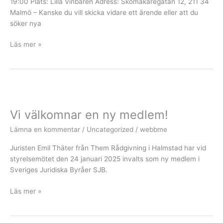
19:00 Plats: Lilla Vinbaren Adress: Skomakaregatan 12, 211 34
Malmö – Kanske du vill skicka vidare ett ärende eller att du
söker nya
Läs mer »
Vi
välkomnar
Vi välkomnar en ny medlem!
en
ny
Lämna en kommentar
/
Uncategorized
/
webbme
medlem!
Juristen Emil Thäter från Them Rådgivning i Halmstad har vid
styrelsemötet den 24 januari 2025 invalts som ny medlem i
Sveriges Juridiska Byråer SJB.
Läs mer »